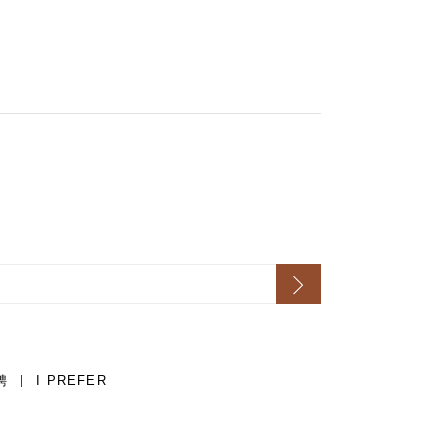
聘
I PREFER