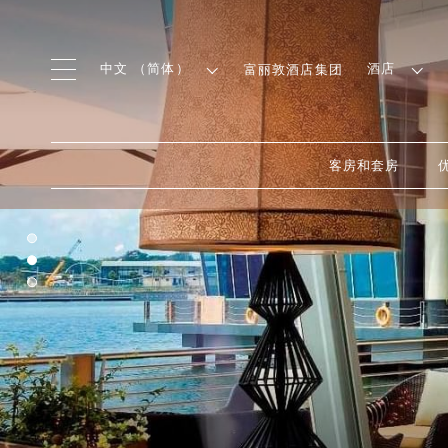
中文 （简体）
酒店
富丽敦酒店集团
客房和套房