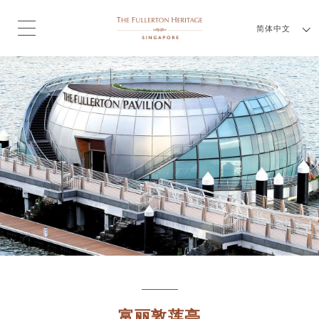
简体中文
富丽敦莲亭