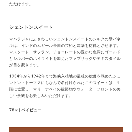
ただけます。
シェントンスイート
マハラジャにふさわしいシェントンスイートのシルクの壁パネ
ルは、インドのムガール帝国の芸術と建築を彷彿とさせます。
マスタード、サフラン、チョコレートの豊かな色調にゴールド
とシルバーのハイライトを加えたファブリックやテキスタイル
が目を惹きます。
1934年から1942年まで海峡入植地の最後の総督を務めたシェ
ントン・トーマスにちなんで名付けられたこのスイートは、4
階に位置し、マリーナベイの建築物やウォーターフロントの美
しい景観をお楽しみいただけます。
78㎡ | ベイビュー