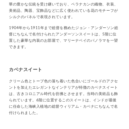
華の豊かな伝統を受け継いでおり、ペラナカンの織物、衣装、
美術品、陶器、宝飾品などに広く使われている花のモチーフが
シルクのパネルで表現されています。
1904年から1911年まで総督を務めたジョン・アンダーソン総
督にちなんで名付けられたアンダーソンスイートは、5階に位
置した豪華な内装のお部屋で、マリーナベイのパノラマを一望
できます。
カベナスイート
クリーム色とトープ色の落ち着いた色合いにゴールドのアクセ
ントを加えたエレガントなインテリアが特徴のカベナスイート
は、古きコロニアル時代を彷彿とさせます。当時の美術品も飾
られています。6階に位置するこのスイートは、インドが最後
に任命した海峡入植地の総督ウィリアム・カベナにちなんで名
付けられました。