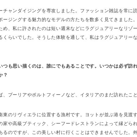
ーチャンダイジングを専攻しました。ファッション雑誌を常に
ポージングする魅力的なモデルの方たちを数多く見てきました
ため、私に許されたのは短い週末などにラグジュアリーなリゾ
るくらいでした。そうした体験を通して、私はラグジュアリー
いつも思い描くのは、誰にでもあることです。いつかは必ず訪
か？
ば、プーリアやポルトフィーノなど、イタリアのまだ訪れたこ
南東のリヴィエラに位置する漁村です。ヨットが並ぶ港を見渡
の家や高級ブティック、シーフードレストランによって縁どら
あるのですが、この美しい村に行くことはできませんでした。