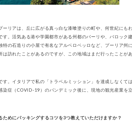
プーリアは、丘に広がる真っ白な漆喰塗りの町や、何世紀にも
です。活気ある港や学園都市がある州都のバーリや、バロック
独特の石造りの小屋で有名なアルベロベッロなど、プーリア州
所は訪れたことがあるのですが、この地域はまだ行ったことが
です。イタリアで私の「トラベルミッション」を達成しなくて
染症（COVID-19）のパンデミック後に、現地の観光産業を
るためにパッキングするコツを3つ教えていただけますか？