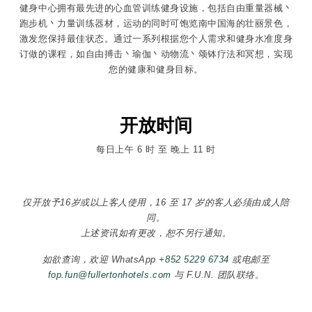
健身中心拥有最先进的心血管训练健身设施，包括自由重量器械丶
跑步机丶力量训练器材，运动的同时可饱览南中国海的壮丽景色，
激发您保持最佳状态。通过一系列根据您个人需求和健身水准度身
订做的课程，如自由搏击丶瑜伽丶动物流丶颂钵疗法和冥想，实现
您的健康和健身目标。
开放时间
每日上午 6 时 至 晚上 11 时
仅开放予16岁或以上客人使用，16 至 17 岁的客人必须由成人陪
同。
上述资讯如有更改，恕不另行通知。
如欲查询，欢迎 WhatsApp
+852 5229 6734
或电邮至
fop.fun@fullertonhotels.com
与 F.U.N. 团队联络。