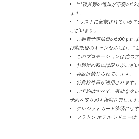
***寝具類の追加が不要の
ます。
^リストに記載されているエ
ございます。
ご到着予定前日の6:00 p
び期限後のキャンセルには、1
このプロモーションは他の
お部屋の数には限りがござ
再販は禁じられています。
特典除外日が適用されます
ご予約はすべて、有効なク
予約を取り消す権利を有します
クレジットカード決済にはす
フラトン ホテル シドニー