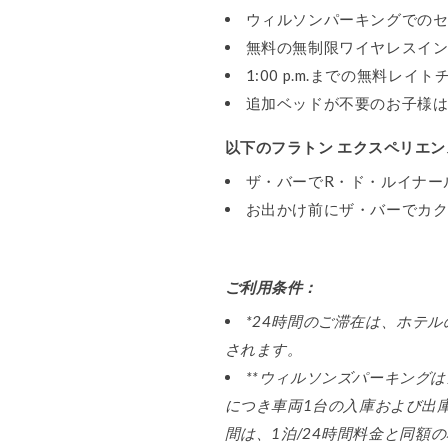
ウィルソンパーキングでのセ
無料の無制限ワイヤレスイ
1:00 p.m.までの無料レイ
追加ベッドが不要のお子様は
以下のフラトン エクスペリエ
ザ・バーでR・ド・ルイナー
お出かけ前にザ・バーでカク
ご利用条件：
*24時間のご滞在は、ホテルの
されます。
**ウィルソンズパーキングは当
につき車両1台の入庫および出
間は、1泊/24時間料金と同額