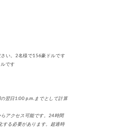
さい。2名様で156豪ドルです
ドルです
翌日1:00 p.m.までとして計算
etからアクセス可能です。24時間
化する必要があります。超過時