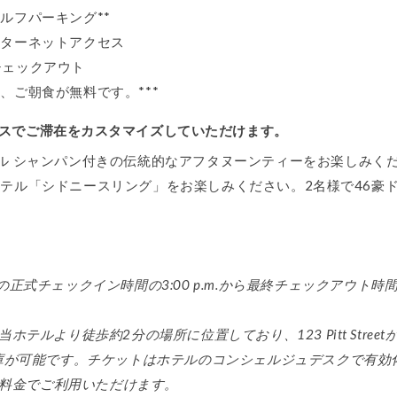
ルフパーキング**
ンターネットアクセス
トチェックアウト
、ご朝食が無料です。***
ンスでご滞在をカスタマイズしていただけます。
ル シャンパン付きの伝統的なアフタヌーンティーをお楽しみくだ
テル「シドニースリング」をお楽しみください。2名様で46豪
正式チェックイン時間の3:00 p.m.から最終チェックアウト時間の
ホテルより徒歩約2分の場所に位置しており、123 Pitt Stre
庫が可能です。チケットはホテルのコンシェルジュデスクで有効
の料金でご利用いただけます。