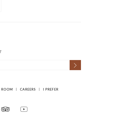
す
S ROOM
CAREERS
I PREFER