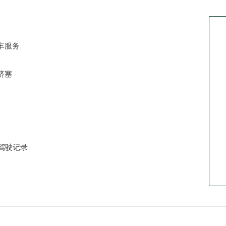
车服务
挤塞
驾驶记录