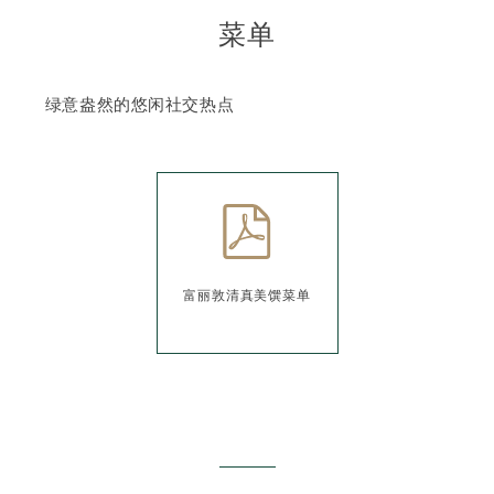
fop.light
菜单
饮部联络
绿意盎然的悠闲社交热点
富丽敦清真美馔菜单