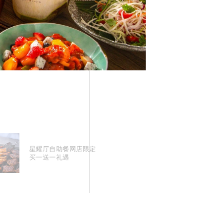
星耀厅自助餐网店限定
恒生信用卡
买一送一礼遇
遇