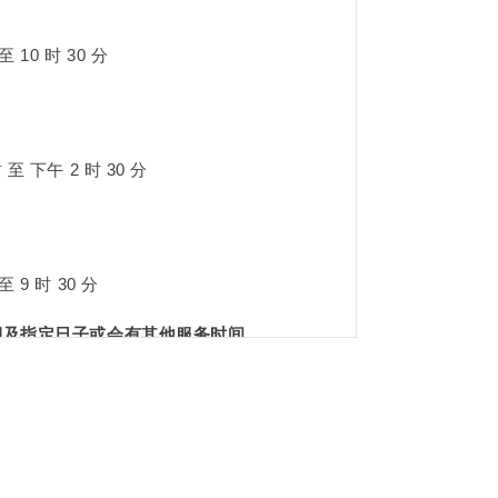
至 10 时 30 分
 至 下午 2 时 30 分
至 9 时 30 分
假期及指定日子或会有其他服务时间。
自助餐价钱
，请致电
+852 2166 7466
、WhatsApp
6 7477
或电邮至