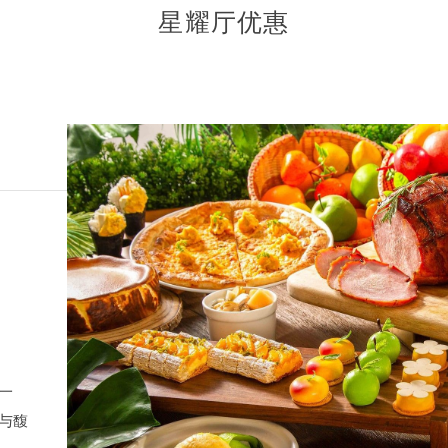
星耀厅优惠
一
与馥