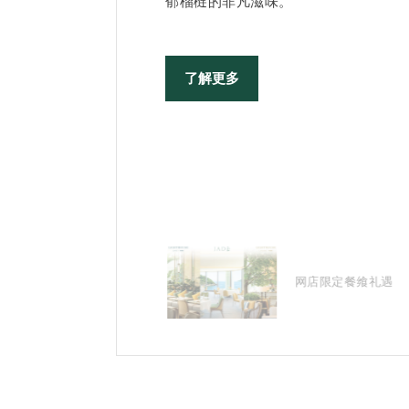
郁榴梿的非凡滋味。
了解更多
银龄臻味餐饮礼遇
网店限定餐飨礼遇