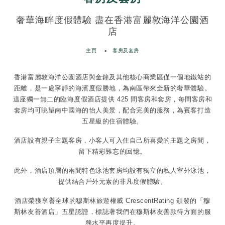
奢華海畔度假體驗 盡在香港富麗敦海洋公園酒
店
主頁
客房及套房
香港富麗敦海洋公園酒店與金鐘及其他核心商業區僅一個地鐵站的
距離，是一處寧靜的海濱度假勝地，為南區帶來全新的奢華體驗。
這座獨一無二的臨海度假酒店提供 425 間客房和套房，每間客房和
套房均可眺望南中國海的怡人美景，配合完美的服務，為賓客打造
五星級的住宿體驗。
酒店設有親子主題客房，小客人可入住自己所喜愛的主題之房間，
留下精彩難忘的回憶。
此外，酒店頂層的兩間特色泳池套房均設有獨立的私人室外泳池，
提供結合戶外元素的非凡度假體驗。
酒店榮獲享譽全球的穆斯林旅遊權威 CrescentRating 頒發的「穆
斯林友善酒店」五星認證，標誌著我們在穆斯林友善款待方面的服
務水平再度提升。