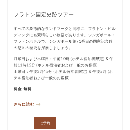
フラトン国定史跡ツアー
すべての象徴的なランドマークと同様に、フラトン・ビル
ド
ディングにも素晴らしい物語があります。シンガポール・
贅
フラトンホテルで、シンガポール第71番目の国家記念碑
の悠久の歴史を探索しましょう。
月曜日および木曜日：午前10時 (ホテル宿泊者限定) & 午
）
前11時15分 (ホテル宿泊者および一般のお客様)
土曜日：午後3時45分 (ホテル宿泊者限定) & 午後5時 (ホ
テル宿泊者および一般のお客様)
料金: 無料
さらに読む
ご予約