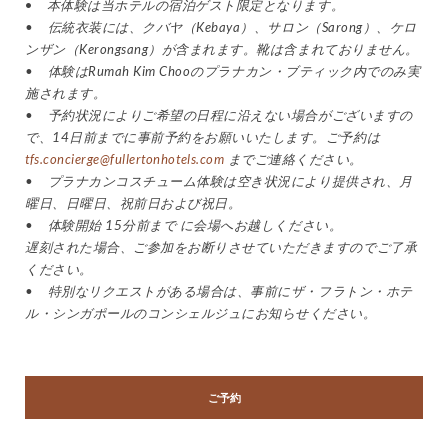
•
本体験は当ホテルの宿泊ゲスト限定となります。
• 伝統衣装には、クバヤ（Kebaya）、サロン（Sarong）、ケロ
ンザン（Kerongsang）が含まれます。靴は含まれておりません。
• 体験はRumah Kim Chooのプラナカン・ブティック内でのみ実
施されます。
• 予約状況によりご希望の日程に沿えない場合がございますの
で、14日前までに事前予約をお願いいたします。ご予約は
tfs.concierge@fullertonhotels.com
までご連絡ください。
• プラナカンコスチューム体験は空き状況により提供され、月
曜日、日曜日、祝前日および祝日。
• 体験開始 15分前まで に会場へお越しください。
遅刻された場合、ご参加をお断りさせていただきますのでご了承
ください。
• 特別なリクエストがある場合は、事前にザ・フラトン・ホテ
ル・シンガポールのコンシェルジュにお知らせください。
ご予約