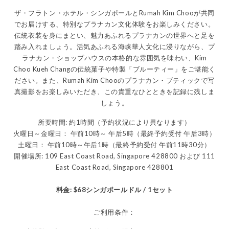
ザ・フラトン・ホテル・シンガポールとRumah Kim Chooが共同
でお届けする、特別なプラナカン文化体験をお楽しみください。
伝統衣装を身にまとい、魅力あふれるプラナカンの世界へと足を
踏み入れましょう。活気あふれる海峡華人文化に浸りながら、プ
ラナカン・ショップハウスの本格的な雰囲気を味わい、Kim
Choo Kueh Changの伝統菓子や特製「ブルーティー」をご堪能く
ださい。また、Rumah Kim Chooのプラナカン・ブティックで写
真撮影をお楽しみいただき、この貴重なひとときを記録に残しま
しょう。
所要時間: 約1時間（予約状況により異なります）
火曜日～金曜日： 午前10時～ 午后5時（最終予約受付 午后3時）
土曜日： 午前10時～午后1時（最終予約受付 午前11時30分）
開催場所: 109 East Coast Road, Singapore 428800 および 111
East Coast Road, Singapore 428801
料金: $68シンガポールドル / 1セット
ご利用条件：