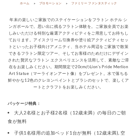
ホーム
プロモーション
ファミリー ファンタスティック
年末の楽しいご家族でのステイケーションをフラトン ホテル シ
ンガポールで。思い出に残るフラトン体験を。ご家族全員でお楽
しみいただける特別な厳選アクティビティをご用意してお待ちし
ております。アイスクリーム引換券や塗り絵アクティビティセッ
トといったお子様向けアメニティ、当ホテル周辺をご家族で散策
できるフラトン限定ツアー、そしてお客様のためだけにデザイン
された贅沢なフラトン エクスペリエンスを活用して、素敵なご滞
在をお楽しみください。期間限定で20cmのLion’s Pride Merlion
Art Statue（マーライオンアート像）をプレゼント。水で落ちる
鮮やかな12色のクレヨンペイントとブラシのセットで、楽しくア
ートとクラフトをお楽しみください。
パッケージ特典：
大人2名様とお子様2名様（12歳未満）の毎日のご朝
食が無料
子供1名様用の追加ベッド1台が無料（12歳未満), 空