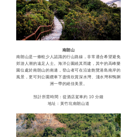
南朗山
南朗山是一條較少人認識的行山路線，非常適合希望避免
郊游人潮的遠足人士。海洋公園繞其而建，其中的高峰樂
園位處於南朗山的南邊，登山者可在沿途飽覽港島南岸的
風景，更可到公園纜車下盡情欣賞深水灣、淺水灣和鴨脷
洲一帶的絕佳美景。
預計所需時間：從酒店駕車約 10 分鐘
地址：黃竹坑南朗山道