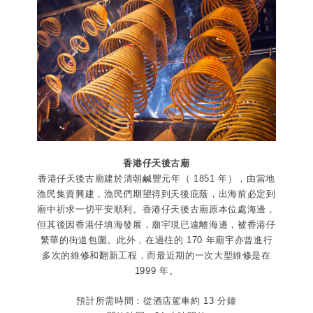
香港仔天後古廟
香港仔天後古廟建於清朝鹹豐元年（ 1851 年），由當地
漁民集資興建，漁民們期望得到天後庇蔭，出海前必定到
廟中祈求一切平安順利。香港仔天後古廟原本位處海邊，
但其後因香港仔填海發展，廟宇現已遠離海邊，被香港仔
繁華的街道包圍。此外，在過往的 170 年廟宇亦曾進行
多次的維修和翻新工程，而最近期的一次大型維修是在
1999 年。
預計所需時間：從酒店駕車約 13 分鐘