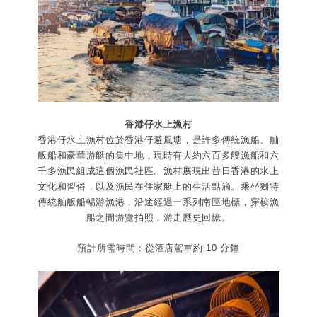
香港仔水上漁村
香港仔水上漁村位於香港仔避風塘，是許多傳統漁船、舢
舨船和豪華游艇的集中地，現時有大約六百多艘漁船和六
千多漁民組成這個漁民社區。漁村展現出昔日香港的水上
文化和習俗，以及漁民在住家艇上的生活點滴。乘坐獨特
傳統舢舨船暢游漁港，沿途經過一系列南區地標，穿梭漁
船之間游覽拍照，游走歷史回憶。
預計所需時間：從酒店駕車約 10 分鐘