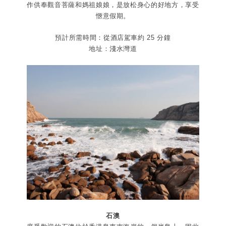
作供奉觀音菩薩和媽祖娘娘，是放松身心的好地方，享受
愜意假期。
預計所需時間：從酒店駕車約 25 分鐘
地址：淺水灣道
石澳