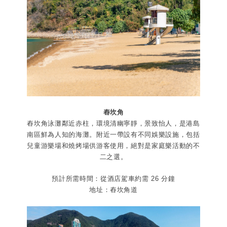
舂坎角
舂坎角泳灘鄰近赤柱，環境清幽寧靜，景致怡人，是港島
南區鮮為人知的海灘。附近一帶設有不同娛樂設施，包括
兒童游樂場和燒烤場供游客使用，絕對是家庭樂活動的不
二之選。
預計所需時間：從酒店駕車約需 26 分鐘
地址：舂坎角道