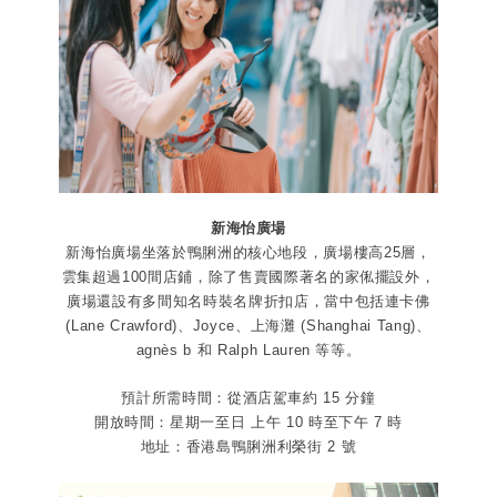
新海怡廣場
新海怡廣場坐落於鴨脷洲的核心地段，廣場樓高25層，
雲集超過100間店鋪，除了售賣國際著名的家俬擺設外，
廣場還設有多間知名時裝名牌折扣店，當中包括連卡佛
(Lane Crawford)、Joyce、上海灘 (Shanghai Tang)、
agnès b 和 Ralph Lauren 等等。
預計所需時間：從酒店駕車約 15 分鐘
開放時間：星期一至日 上午 10 時至下午 7 時
地址：香港島鴨脷洲利榮街 2 號