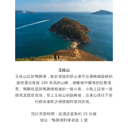
玉桂山
玉桂山位於鴨脷洲，敢於冒險的登山者可沿著崎嶇陡峭的
路徑通往海拔 196 米高的山峰，俯瞰南中國海的壯觀美
景。鴨脷排是與鴨脷洲相連的一個小島，小島上設有一座
燈塔及隱世岩池，登上玉桂山的巔峰後，沿著山徑往下前
行經由連島沙洲便能到達目的地。
預計所需時間：從酒店駕車約 15 分鐘
地址：鴨脷洲利東邨道 1 號