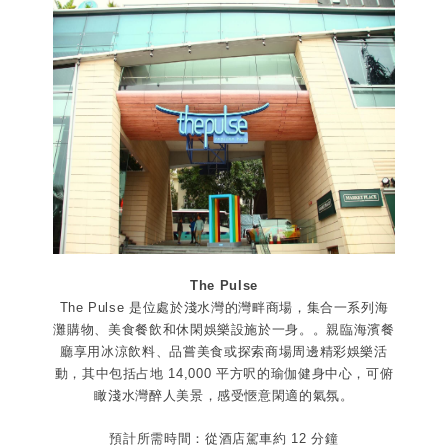
The Pulse
The Pulse 是位處於淺水灣的灣畔商場，集合一系列海
灘購物、美食餐飲和休閑娛樂設施於一身。。親臨海濱餐
廳享用冰涼飲料、品嘗美食或探索商場周邊精彩娛樂活
動，其中包括占地 14,000 平方呎的瑜伽健身中心，可俯
瞰淺水灣醉人美景，感受愜意閑適的氣氛。
預計所需時間：從酒店駕車約 12 分鐘