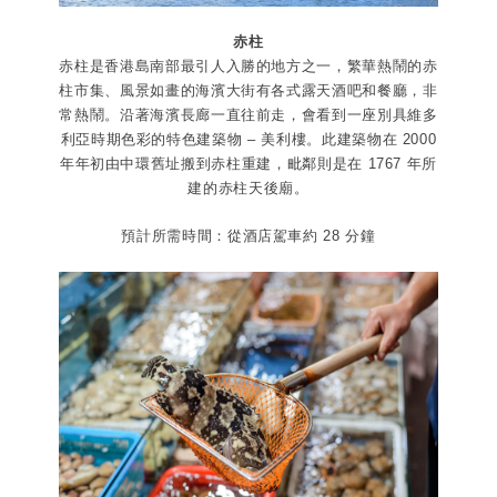
赤柱
赤柱是香港島南部最引人入勝的地方之一，繁華熱鬧的赤
柱市集、風景如畫的海濱大街有各式露天酒吧和餐廳，非
常熱鬧。沿著海濱長廊一直往前走，會看到一座別具維多
利亞時期色彩的特色建築物 – 美利樓。此建築物在 2000
年年初由中環舊址搬到赤柱重建，毗鄰則是在 1767 年所
建的赤柱天後廟。
預計所需時間：從酒店駕車約 28 分鐘