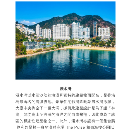
淺水灣
淺水灣以水清沙幼的海灘和獨特的建築物而聞名，是香港
島最著名的海灘勝地。豪華住宅影灣園毗鄰淺水灣泳灘，
大廈中央掏空了一個大洞，據傳此建築設計是為了讓「神
龍」能從高山至浩瀚的海洋之間自由飛翔，因此成為了該
區的標志性建築物之一。此外，淺水灣亦設有一個集合購
物和娛樂於一身的灘畔商場 The Pulse 和鎮海樓公園以