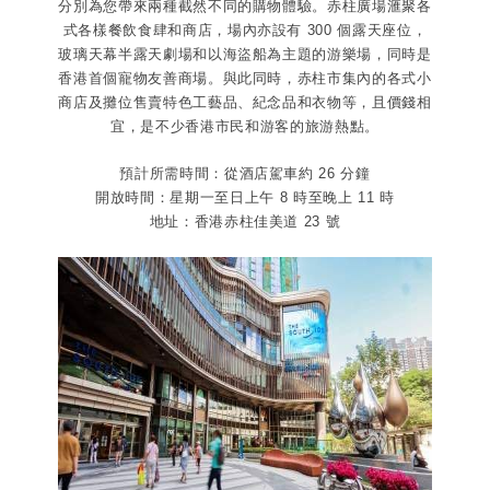
分別為您帶來兩種截然不同的購物體驗。赤柱廣場滙聚各
式各樣餐飲食肆和商店，場內亦設有 300 個露天座位，
玻璃天幕半露天劇場和以海盜船為主題的游樂場，同時是
香港首個寵物友善商場。與此同時，赤柱市集內的各式小
商店及攤位售賣特色工藝品、紀念品和衣物等，且價錢相
宜，是不少香港市民和游客的旅游熱點。
預計所需時間：從酒店駕車約 26 分鐘
開放時間：星期一至日上午 8 時至晚上 11 時
地址：香港赤柱佳美道 23 號