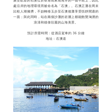
廣受歡迎的石澳位於香港島東南海岸的一個半島上，因此
處沿岸的地理環境而被命名為「石澳」。石澳正灘在周末
比較人潮擁擠，不妨轉移玉步至石澳後灘享受恬靜閑適的
一面；與此同時，站在兩個沙灘的岩層上都能飽覽洶湧的
浪濤和雄偉壯麗的山海美景。
預計所需時間：從酒店駕車約 36 分鐘
地址：石澳道