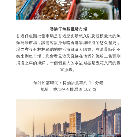
香港仔魚類批發市場
香港仔魚類批發市場是香港歷史最悠久以及規模最大的魚
類批發市場，讓游客親身領略香港靠海吃海的悠久歷史，
場內亦設有林林總總的鮮活海鮮讓人購買。在清晨時分不
妨來到魚市場，您會看見漁民直接在他們的漁船上售賣剛
捕撈上岸的海鮮，一個個龐大的水缸裡盡是五花八門的豐
富漁獲。
預計所需時間：從酒店駕車約 12 分鐘
地址：香港仔石排灣道 102 號