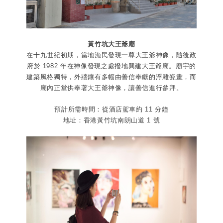
黃竹坑大王爺廟
在十九世紀初期，當地漁民發現一尊大王爺神像，隨後政
府於 1982 年在神像發現之處撥地興建大王爺廟。廟宇的
建築風格獨特，外牆鑲有多幅由善信奉獻的浮雕瓷畫，而
廟內正堂供奉著大王爺神像，讓善信進行參拜。
預計所需時間：從酒店駕車約 11 分鐘
地址：香港黃竹坑南朗山道 1 號