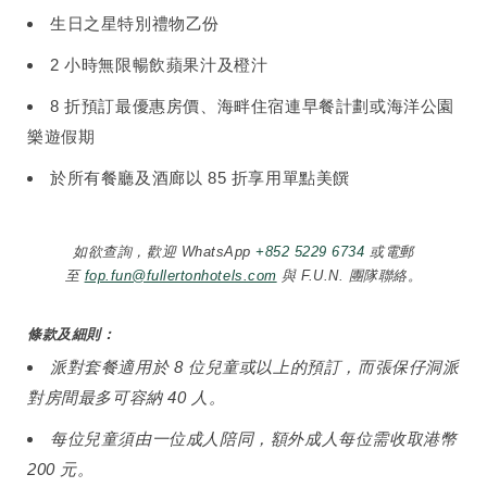
生日之星特別禮物乙份
2 小時無限暢飲蘋果汁及橙汁
8 折預訂最優惠房價、海畔住宿連早餐計劃或海洋公園
樂遊假期
於所有餐廳及酒廊以 85 折享用單點美饌
如欲查詢，歡迎 WhatsApp
+852 5229 6734
或電郵
至
fop.fun@fullertonhotels.com
與 F.U.N. 團隊聯絡。
條款及細則：
派對套餐適用於 8 位兒童或以上的預訂，而張保仔洞派
對房間最多可容納 40 人。
每位兒童須由一位成人陪同，額外成人每位需收取港幣
200 元。