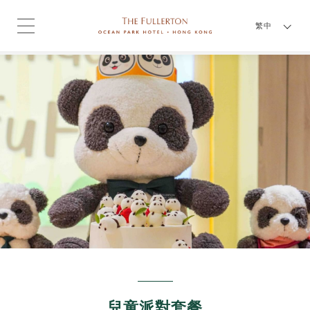
繁中
兒童派對套餐