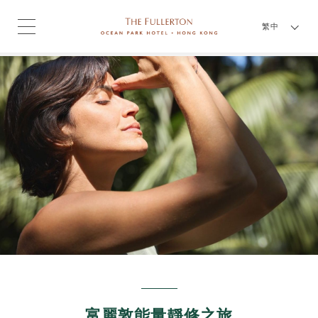
繁中
富麗敦能量靜修之旅