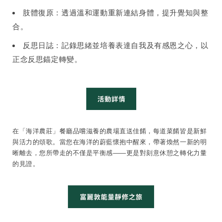
肢體復原：透過溫和運動重新連結身體，提升覺知與整
合。
反思日誌：記錄思緒並培養表達自我及有感恩之心，以
正念反思錨定轉變。
在「海洋農莊」餐廳品嚐滋養的農場直送佳餚，每道菜餚皆是新鮮
與活力的頌歌。當您在海洋的蔚藍懷抱中醒來，帶著煥然一新的明
晰離去，您所帶走的不僅是平衡感——更是對刻意休憩之轉化力量
的見證。