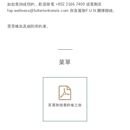
如欲查詢或預約，歡迎​致電 +852 2166 7400 或電郵至
fop.wellness@fullertonhotels.com 與富麗敦F.U.N.團隊聯絡。
需受條款及細則所約束。
菜單
富麗敦能量靜修之旅