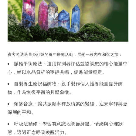
賓客將透過量身訂製的養生療癒活動，展開一段內在和諧之旅：
脈輪平衡療法：運用探測器評估並協調您的核心能量中
心，輔以水晶賞析的寧靜共鳴，促進能量穩定。
自製養生療祝福飾物：親手製作個人護養能量提升飾
物，作為恢復平衡的具體象徵。
頌缽音療：讓共振頻率釋放積累的緊繃，迎來寧靜與更
深層的平和。
呼吸法精修：學習有意識地調節身體、情緒與心理狀
態，透過正念呼吸喚醒活力。